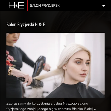
O NAS
Salon Fryzjerski H & E
OFERTA I CENNIK
OPINIE
KONTAKT
Zapraszamy do korzystania z usług Naszego salonu
fryzjerskiego znajdującego się w centrum Bielska-Białej w